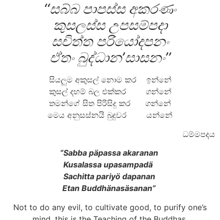
‘‘සබ්බ පාපස්ස අකරණං
කුසලස්ස උපසම්පදා
සචිත්ත පරියෝදපනං
ඒතං බුද්ධාන’සාසනං’’
සියලුම අකුසල් නොම කර ඉන්නේ
කුසල් දහම් බල එක්කර ගන්නේ
තමන්ගේ සිත පිරිසිදු කර ගන්නේ
මෙය අනුසස්නයි බුදුවර යන්නේ
ධම්මපදය
“Sabba päpassa akaranan
Kusalassa upasampadä
Sachitta pariyö dapanan
Etan Buddhänasäsanan”
Not to do any evil, to cultivate good, to purify one’s
mind, this is the Teaching of the Buddhas.